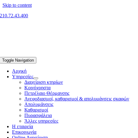
Skip to content
210.72.43.400
Toggle Navigation
Αρχική
Υπηρεσίες
Διαχείριση κτηρίων
Κοινόχρηστα
Πετρέλαιο Θέρμανσης
Ανεφοδιασμοί, καθαρισμοί & απολυμάνσεις σκαφών
Απολυμάνσεις
Καθαρισμοί
Πυρασφάλεια
Άλλες υπηρεσίες
Η εταιρεία
Επικοινωνία
Online Διαχείριση