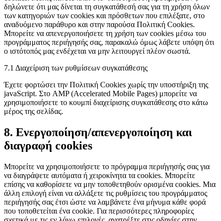
δηλώνετε ότι μας δίνεται τη συγκατάθεσή σας για τη χρήση όλων
των κατηγοριών των cookies και πρόσθετων που επιλέξατε, στο
αναδυόμενο παράθυρο και στην παρούσα Πολιτική Cookies.
Μπορείτε να απενεργοποιήσετε τη χρήση των cookies μέσω του
προγράμματος περιήγησής σας, παρακαλώ όμως λάβετε υπόψη ότι
ο ιστότοπός μας ενδέχεται να μην λειτουργεί πλέον σωστά.
7.1 Διαχείριση των ρυθμίσεων συγκατάθεσης
Έχετε φορτώσει την Πολιτική Cookies χωρίς την υποστήριξη της
javaScript. Στο AMP (Accelerated Mobile Pages) μπορείτε να
χρησιμοποιήσετε το κουμπί διαχείρισης συγκατάθεσης στο κάτω
μέρος της σελίδας.
8. Ενεργοποίηση/απενεργοποίηση και
διαγραφή cookies
Μπορείτε να χρησιμοποιήσετε το πρόγραμμα περιήγησής σας για
να διαγράψετε αυτόματα ή χειροκίνητα τα cookies. Μπορείτε
επίσης να καθορίσετε να μην τοποθετηθούν ορισμένα cookies. Μια
άλλη επιλογή είναι να αλλάξετε τις ρυθμίσεις του προγράμματος
περιήγησής σας έτσι ώστε να λαμβάνετε ένα μήνυμα κάθε φορά
που τοποθετείται ένα cookie. Για περισσότερες πληροφορίες
σχετικά με τις εν λόγω επιλογές, ανατρέξτε στις οδηγίες στην