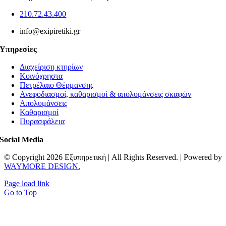
210.72.43.400
info@exipiretiki.gr
Υπηρεσίες
Διαχείριση κτηρίων
Κοινόχρηστα
Πετρέλαιο Θέρμανσης
Ανεφοδιασμοί, καθαρισμοί & απολυμάνσεις σκαφών
Απολυμάνσεις
Καθαρισμοί
Πυρασφάλεια
Social Media
© Copyright 2026 Εξυπηρετική | All Rights Reserved. | Powered by
WAYMORE DESIGN.
Page load link
Go to Top